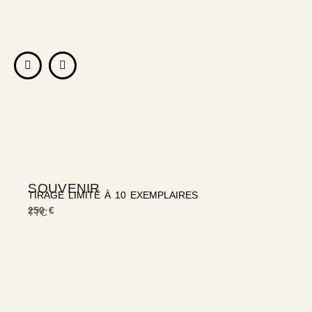
SOUVENIR
TIRAGE LIMITÉ À 10 EXEMPLAIRES
250 €
TTC