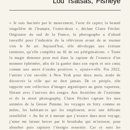
Lou Tsatsas, Fisheye
« Je suis fascinée par le mouvement, l’acte de capter, la beauté
singulière de l’humain, l’entre-deux », déclare Claire Frichet.
Originaire du sud de la France, la photographe a d’abord
travaillé pour l’industrie de la télévision avant de se tourner
vers le 8e art. Aujourd’hui, elle développe une écriture
intimiste, qu’elle complète au fil de ses pérégrinations. « Toute
la magie demeure pour moi dans la capture de l’essence d’un
moment éphémère, afin de la garder dans son esprit et son cœur,
comme une ancre d’ondes positives », ajoute-t-elle. Fin 2022,
l’artiste s’est envolée à New York pour deux mois, avide de
découvrir la ville qui ne dort jamais. De ce périple, elle
rapporte une collection d’images argentiques au grain vaporeux,
flirtant avec l’univers des songes. Aux frontières de l’onirisme
et de la street photography, Claire Frichet capture les rues
animées de la Grosse Pomme, les voyages en ferry comme en
métro, les habitant·es qui les emplissent, avec une délicate
sensibilité. « Au fur et à mesure que j’avance dans mon voyage,
j’aime me laisser bercer par le brouhaha qui m’entoure, pour
absorber puis capturer l’énergie ressentie. Car ce sont les