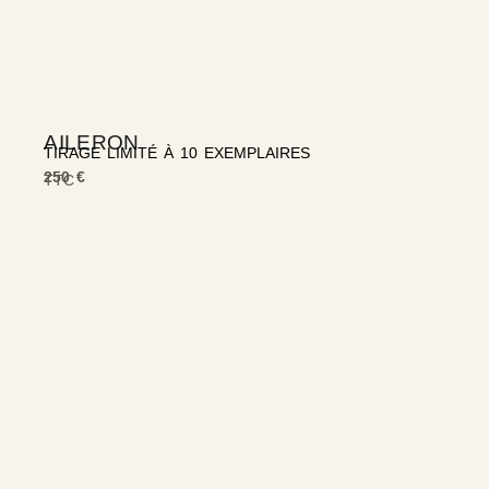
AILERON
TIRAGE LIMITÉ À 10 EXEMPLAIRES
250 €
TTC