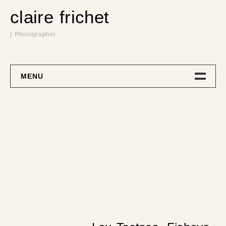
claire frichet
| Photographer
MENU
Biographie
Travail Personnel
Songe
Commissions
Shop
Contact