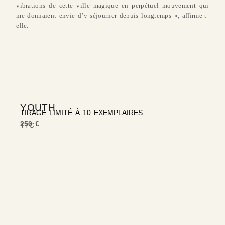
vibrations de cette ville magique en perpétuel mouvement qui
me donnaient envie d’y séjourner depuis longtemps », affirme-t-
elle.
YOUTH
TIRAGE LIMITÉ À 10 EXEMPLAIRES
250 €
TTC